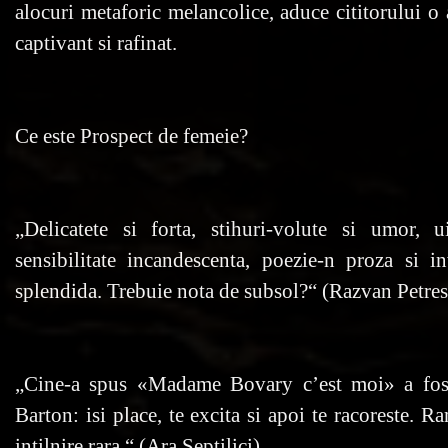
alocuri metaforic melancolice, aduce cititorului o 
captivant si rafinat.
Ce este Prospect de femeie?
„Delicatete si forta, stihuri-volute si umor, 
sensibilitate incandescenta, poezie-n proza si 
splendida. Trebuie nota de subsol?“ (Razvan Petre
„Cine-a spus «Madame Bovary c’est moi» a fost 
Barton: isi place, te excita si apoi te racoreste. R
intilnire rara.“ (Ara Septilici)