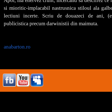
Apoi, ma enervez crunt, incercand sa descifrez ce n
si mioritic-implacabil nastrusnica stiloul ala gal
lectiuni incerte. Scriu de douazeci de ani, (
publicistica precum darwinistii din maimuta.
anabarton.ro