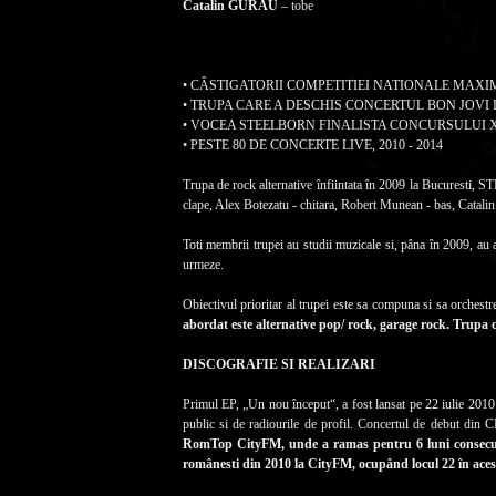
Catalin GURAU
– tobe
• CÂSTIGATORII COMPETITIEI NATIONALE MAXI
• TRUPA CARE A DESCHIS CONCERTUL BON JOVI D
• VOCEA STEELBORN FINALISTA CONCURSULUI X
• PESTE 80 DE CONCERTE LIVE, 2010 - 2014
Trupa de rock alternative înfiintata în 2009 la Bucuresti
clape, Alex Botezatu - chitara, Robert Munean - bas, Catalin
Toti membrii trupei au studii muzicale si, pâna în 2009, au a
urmeze.
Obiectivul prioritar al trupei este sa compuna si sa orchestr
abordat este alternative pop/ rock, garage rock. Trup
DISCOGRAFIE SI REALIZARI
Primul EP, „Un nou început“, a fost lansat pe 22 iulie 2010 
public si de radiourile de profil. Concertul de debut d
RomTop CityFM, unde a ramas pentru 6 luni consecutiv
românesti din 2010 la CityFM, ocupând locul 22 în aces