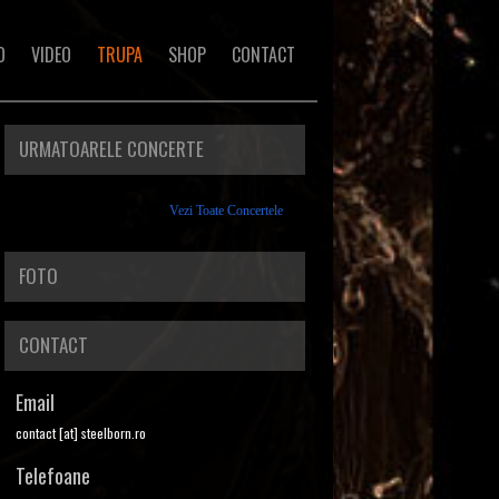
O
VIDEO
TRUPA
SHOP
CONTACT
URMATOARELE CONCERTE
Vezi Toate Concertele
FOTO
CONTACT
Email
contact [at] steelborn.ro
Telefoane