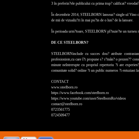
3 în preferin?ele publicului cu prima trup? calificat? vreodat?
În decembrie 2014, STEELBORN lanseaz? single-ul Vino cu m
de mii de vizualiz?ri în mai pu?in de o lun? de la lansare.
În perioada urm?toare, STEELBORN pl?nuie?te un turneu na?
DE CE STEELBORN?
STEELBORNinclude cu succes dou? atribute contrastante: 
profesioniste,cu care î?i propune s? r?mân? o prezen?? cons
minute neîntrerupte cu propriul repertoriu ?i are experie
comunitate solid? online ?i un public numeros ?i entuziast la 
CONTACT
www.steelborn.ro
https://www.facebook.com/steelborn.ro
https://www.youtube.com/user/SteelbornRo/videos
contact@steelborn.ro
0723561775
0724509477