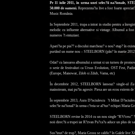
Pe 11 iulie 2011, în urma unei selec?ii na?ionale, 
50.000 de oameni.
Reprezenta?ia live a fost foarte apreci
Music România.
In Septembrie 2011, trupa a intrat in studio pentru a înregis
melodic cu influente alternative si vintage. Albumul a fos
numeros ?i entuziast.
Apari?ia pe pia?? a discului marcheaz? o nou? etap? în existent
purtând un nume nou – STEELBORN (pân? în martie 2012,
Odat? cu lansarea albumului a urmat si un turneu de promovare
o serie de festivaluri ca Ursus Evolution, OST Fest, Padin
(Europe, Manowar, Zdob si Zdub, Vama, etc)
În decembrie 2012, STEELBORN lanseaz? single-ul
Eu
mainstream, mai pu?in agresiv. Piesa are un ecou extrem de în
În septembrie 2013, Aura D?nciulescu ?i Mihai D?nciules
selec?ie na?ional? în urma c?reia se al?tur? echipei Maria G
STEELBORN revine în 2014 cu un nou single “R?t?cesc” ?i pa
noii direc?ii a trupei iar R?zvan Pu?ca?u aduce un plus d
Sus?inut? de trup?, Maria Grosu se calific? în Galele live X