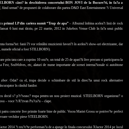
STEELBORN cânt? în deschiderea concertului BON JOVI de la Bucure?ti, în fa?a a
at?, fiind urmat? de propuneri de colaborare din partea D&D East Entertainment ?i Universal
tra
primul LP din cariera numit “Trup de apa”
– Albumul îmbina acelea?i linii de rock
t lansat 6 luni mai târziu, pe 22 martie, 2012 in Jukebox Venue Club în fa?a unui public
a forma?iei: fanii î?i vor reîntâlni muzicienii favori?i în acelea?i show-uri electrizante, dar
 numele oficial a fost STILLBORN).
 prin tara care a cuprins 10 ora?e, un total de 25 de apari?ii live precum si participarea la
a Fest, SeaWolves, etc, alaturi de nume importante ale scenei interna?ionale si autohtone
 zbor
. Odat? cu el, trupa decide o schimbare de stil în direc?ia unui rock alternative
curajator în rândul fanilor.
cu decid s? p?r?seasc? trupa pentru un nou proiect muzical. STEELBORN organizeaz? o
rosu – voce ?i R?zvan Pu?ca?u – clape.
tru concerte live primite foarte bine de public. Vocea Mariei Grosu se potrive?te perfect
e savoare vechilor piese STEELBORN.
factor 2014 ?i reu?e?te performan?a de a ajunge în finala concursului Xfactor 2014 pe locul