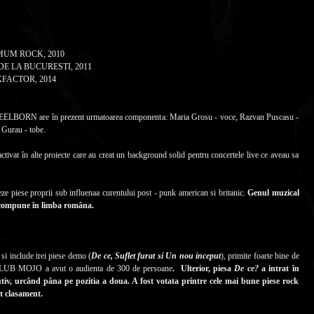
MUM ROCK, 2010
E LA BUCURESTI, 2011
FACTOR, 2014
, STEELBORN are în prezent urmatoarea componenta: Maria Grosu - voce, Razvan Puscasu -
 Gurau - tobe.
ctivat în alte proiecte care au creat un background solid pentru concertele live ce aveau sa
eze piese proprii sub influenaa curentului post - punk american si britanic.
Genul muzical
a compune în limba româna.
si include trei piese demo (
De ce, Suflet furat si Un nou inceput
), primite foarte bine de
in CLUB MOJO a avut o audienta de 300 de persoane
. Ulterior, piesa
De ce?
a intrat în
, urcând pâna pe pozitia a doua. A fost votata printre cele mai bune piese rock
t clasament.