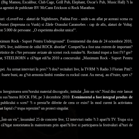
sti (Big Mamou, Excalibur, Club Cage, Grill Pub, Elephant, Oscar’s Pub, Music Hall) ?i la
ia agentiei de publictate BV McCann Erickson si Rock Marathon.
ivaluri: cLoverFest - alaturi de Nightlosers, Padina Fest - unde s-au aflat pe aceeasi scena cu
ornei (împreuna cu Vunk) si Zilele Orasului Caransebes - cap de afis, alaturi de Voltaj.
ste 5.000 de persoane. „O experienta absolut unica!“.
ximum Rock - Suport Pentru Underground“. Evenimentul din data de 24 octombrie 2010,
100% live, indiferent de stilul ROCK abordat“. Competi?ia a fost una extrem de important?
artistice de c?tre persoane avizate ale scenei rock române?ti. Recitatul trupei a fost f?r? gre?
rezultat, STEELBORN a câ?tigat edi?ia 2010 a concursului „Maximum Rock - Suport Pentru
i. Au urmat interviuri în pres? ?i dou? recitaluri live, la TVRM ?i Radio 3 Florian Pitti?.
nt foarte buni, au g?sit armonia limbii române cu rockul curat. Au mesaj, au d?ruire, sper s?
 înregistrarea urm?torului material discografic, intitulat „Într-un vis“.Noul disc este lansat
n, cu sus?inerea ROCK FM, pe 3 decembrie 2010.
Evenimentul a fost integral produs de
 publicului o scen? ?i o presta?ie diferite de ceea ce exist? în mod curent în activitatea
at faptul c? trupa reprezint? un proiect singular.
ntr-un vis”, însumând 25 de concerte live, 12 interviuri radio ?i 3 apari?ii TV. Trupa si-a
?tigat notorietatea în mainstream prin apari?ii live si participarea la festivaluri al?turi de