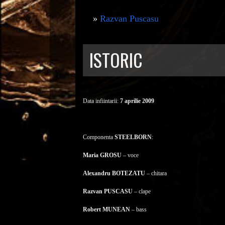
»
Razvan Puscasu
ISTORIC
Data infiintarii:
7 aprilie 2009
Componenta
STEELBORN
:
Maria GROSU
– voce
Alexandru BOTEZATU
– chitara
Razvan PUSCASU
– clape
Robert MUNEAN
– bass