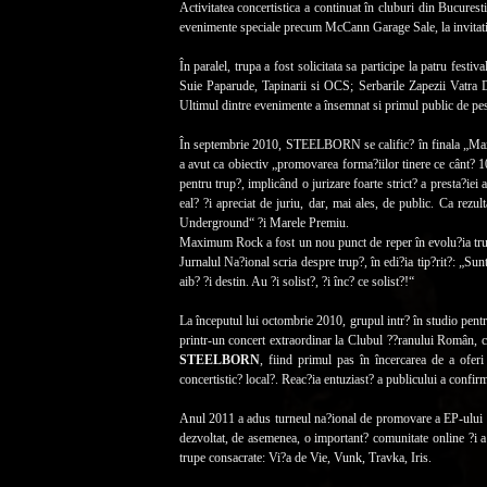
Activitatea concertistica a continuat în cluburi din Bucure
evenimente speciale precum McCann Garage Sale, la invitat
În paralel, trupa a fost solicitata sa participe la patru fest
Suie Paparude, Tapinarii si OCS; Serbarile Zapezii Vatra D
Ultimul dintre evenimente a însemnat si primul public de pe
În septembrie 2010, STEELBORN se calific? în finala „Ma
a avut ca obiectiv „promovarea forma?iilor tinere ce cânt? 
pentru trup?, implicând o jurizare foarte strict? a presta?iei 
eal? ?i apreciat de juriu, dar, mai ales, de public. Ca 
Underground“ ?i Marele Premiu.
Maximum Rock a fost un nou punct de reper în evolu?ia trupe
Jurnalul Na?ional scria despre trup?, în edi?ia tip?rit?: „Su
aib? ?i destin. Au ?i solist?, ?i înc? ce solist?!“
La începutul lui octombrie 2010, grupul intr? în studio pentru
printr-un concert extraordinar la Clubul ??ranului Româ
STEELBORN
, fiind primul pas în încercarea de a oferi
concertistic? local?. Reac?ia entuziast? a publicului a confirm
Anul 2011 a adus turneul na?ional de promovare a EP-ului „Î
dezvoltat, de asemenea, o important? comunitate online ?i a câ
trupe consacrate: Vi?a de Vie, Vunk, Travka, Iris.