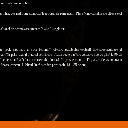
 în finala concursului.
ine, cea mai bun? compozi?ie a trupei de pân? acum. Piesa Vino cu mine are câteva zeci
ional de promovare precum ?i alte 3 single-uri.
rock alternativ ?i voce feminin?, oferind publicului evolu?ii live spectaculoase ?i
tant? în prim-planul muzical românesc. Trupa poate sus?ine concerte live de pân? la 90 de
n?? consistent? atât în concertele de club cât ?i pe scene mari. Trupa are de asemenea o
fiecare concert. Publicul ?int? este fan pop/ rock, 18 – 35 de ani.