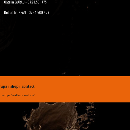
Catalin GURAU - 0723.561.775
Robert MUNEAN - 0724.509.477
rupa
shop
contact
|
|
echipa 'realizare website'
y