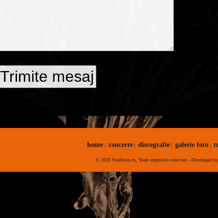
home
concerte
discografie
galerie foto
t
|
|
|
|
© 2026 Steelborn.ro, Toate drepturile rezervate - Developed b