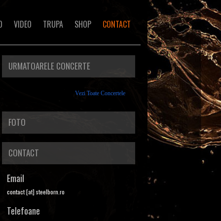
O
VIDEO
TRUPA
SHOP
CONTACT
URMATOARELE CONCERTE
Vezi Toate Concertele
FOTO
CONTACT
Email
contact [at] steelborn.ro
Telefoane